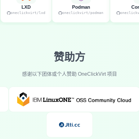
LXD
Podman
Contain
oneclickvirt/lxd
oneclickvirt/podman
oneclickvirt
赞助方
感谢以下团体或个人赞助 OneClickVirt 项目