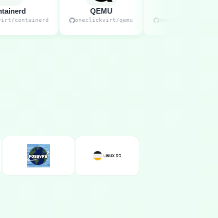
erd
QEMU
KubeVirt
/containerd
oneclickvirt/qemu
oneclickvirt/kubevirt