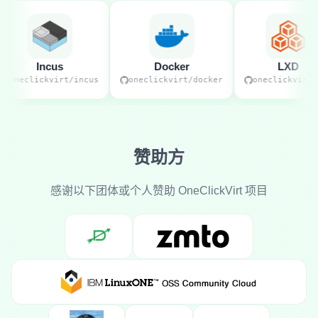
Incus
Docker
LXD
oneclickvirt/incus
oneclickvirt/docker
oneclickvirt/l
赞助方
感谢以下团体或个人赞助 OneClickVirt 项目