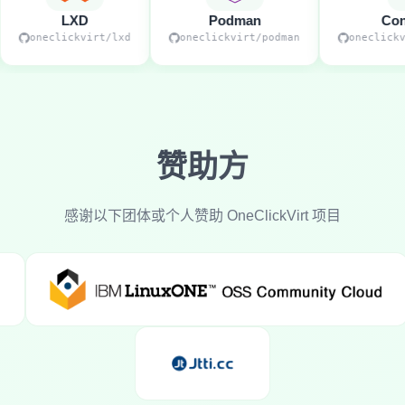
LXD
Podman
Contain
oneclickvirt/lxd
oneclickvirt/podman
oneclickvirt/
赞助方
感谢以下团体或个人赞助 OneClickVirt 项目