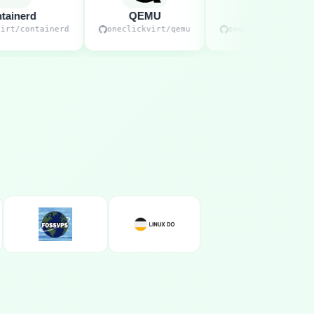
erd
QEMU
KubeVirt
containerd
oneclickvirt/qemu
oneclickvirt/kubevirt